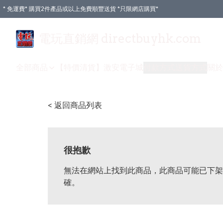
* 免運費* 購買2件產品或以上免費順豐送貨 *只限網店購買*
電玩直銷網 directbuyhk.com
全部商品
【特價清貨】
激安電子城
付款方式
送貨方式
關於
< 返回商品列表
很抱歉
無法在網站上找到此商品，此商品可能已下架
確。