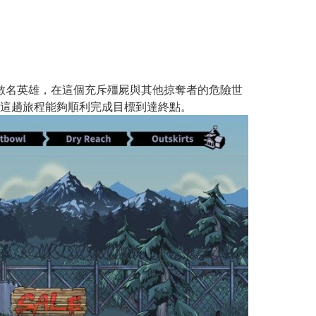
家將率領數名英雄，在這個充斥殭屍與其他掠奪者的危險世
這趟旅程能夠順利完成目標到達終點。