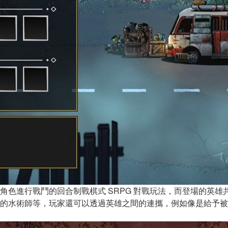
進行戰鬥的回合制戰棋式 SRPG 對戰玩法，而登場的英雄
的水術師等，玩家還可以透過英雄之間的連攜，例如像是給予被