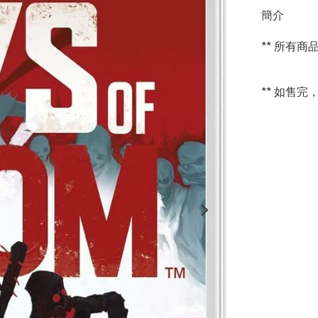
簡介
** 所有
** 如售