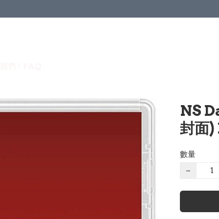
我們 / FAQ
NS D
封面) 
數量
−