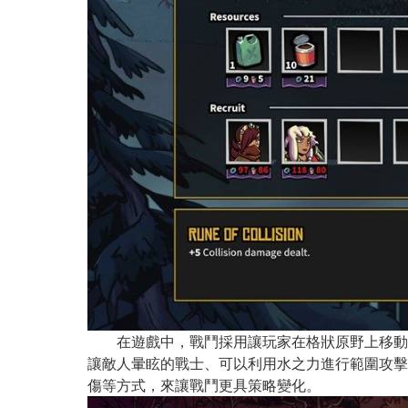
在遊戲中，戰鬥採用讓玩家在格狀原野上移動角色
讓敵人暈眩的戰士、可以利用水之力進行範圍攻擊
傷等方式，來讓戰鬥更具策略變化。