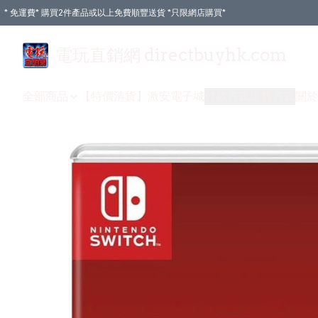
* 免運費* 購買2件產品或以上免費順豐送貨 *只限網店購買*
電玩直銷網 directbuyhk.com
全部商品
【特價清貨】
激安電子城
付款方式
送貨方式
關於