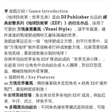
🌍 遊戲介紹 / Game Introduction
《地球防衛軍：世界兄弟》是由
D3 Publisher
出品的
經
典射擊系列《地球防衛軍（EDF）》的衍生作品
，採用了
可愛的
方塊像素畫風（Voxel Style）
，讓平常嚴肅、爆
炸連連的戰場變成獨特又趣味滿滿的世界。
遊戲故事設定在一個「地球變成立方體」的平行世界中。這
個“方塊地球”被外星侵略者打碎成無數方塊，玩家需要招募
各地英雄，重新拯救被分裂的地球！
你將率領由世界各地 EDF 隊員組成的「世界兄弟小隊」，
在超過 100 位角色中自由組合成 4 人團隊，對抗巨型昆
蟲、機械怪物與外星軍團。
⚔️ 遊戲特色 / Key Features
🧱
方塊世界畫風
：獨特像素積木造型角色 × 經典 EDF 爆炸
戰鬥，畫面輕鬆卻刺激！
🌐
全球英雄登場
：集合來自世界各地的 EDF 成員，例如忍
者、牛仔、武士、摔角手等。
🔫
多職業自由組合
：不同角色擁有專屬武器與技能，可隨