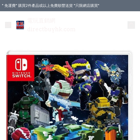
* 免運費* 購買2件產品或以上免費順豐送貨 *只限網店購買*
電玩直銷網
directbuyhk.com