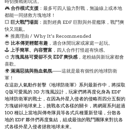
時切換戰術玩法。
🎮
合作模式支援
：最多可四人協力對戰，無論線上或本地
都能一同拯救方塊地球！
💥
巨大戰鬥場面
：面對經典 EDF 巨獸與外星艦隊，戰鬥爽
快又混亂。
🌟 推薦理由 / Why It’s Recommended
😎
比本傳更輕鬆有趣
，適合休閒玩家或家庭一起玩。
🕹️
上手簡單、內容豐富
，四人合作打怪超有快感。
🎨
方塊風格可愛卻不失 EDF 爽快感
，老粉絲與新玩家都會
喜歡。
🌍
滿滿惡搞與熱血氣氛
——這就是最有個性的地球防衛
軍！
在這款人氣動作射擊《地球防衛軍》系列最新作中，將採取
Ｑ版可愛風的 3D 方塊風設計，玩家們將再度化身為 EDF
地球防衛軍的戰士，在因為外星入侵者的侵略而四分五裂的
方塊破碎地球來上，挑戰各式各樣的關卡，將網羅系列超過
100 種以上當地與傳奇隊員等各式兵種重新登場，分散各
地的 EDF 夥伴們再度集結，組成最強的戰鬥團隊來對抗各
式各樣外星入侵者拯救地球未來。