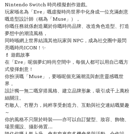
Nintendo Switch 時尚模擬創作遊戲。
玩家喺名為「Eve」嘅虛擬時尚世界中化身成一位充滿創意
嘅造型設計師（稱為「Muse」），
你嘅任務就係創造屬於你嘅時尚品牌、改造角色造型、打造
夢想中的潮流風格，
同時喺網上世界結識其他玩家與 NPC，成為社交圈中最閃
亮嘅時尚ICON！✨
💄 遊戲故事
在「Eve」呢個夢幻時尚空間中，每個人都可以用自己嘅方
式發揮創意！
你扮演嘅「Muse」，要喺呢個充滿潮流與創意靈感嘅世
界，
設計獨一無二嘅穿搭風格、建立品牌形象，吸引成千上萬粉
絲關注。
冇敵人、冇壓力，純粹享受創造力、互動與社交連結嘅樂趣
～
你的風格不只限於時裝——亦可以自訂髮型、妝容、飾物、
場景擺設、攝影佈置…
隨住你嘅人氣上升，會有愈來愈多機會參與活動、合作設