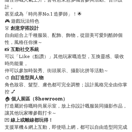
計，
甚至成為「時尚界No.1 造夢師」！🌟
🎮 遊戲玩法特色
👗
創意穿搭設計
自由組合上千種服裝、配飾、飾物，從甜美可愛到酷帥個
性，風格任你揀～
📸
互動社交系統
可以「Like（點讚）」其他玩家嘅造型，互換靈感、吸收
時尚能量，
仲可以參加時裝秀、街頭展示、攝影比拼等活動～
🎨
自訂造型與人物
角色妝容、髮型、膚色都可完全調整；設計風格完全由你掌
控 💅
🏠
個人展區（Showroom）
打造屬於你嘅時尚展示室，放上你設計嘅服裝同攝影作品，
讓其他玩家嚟參觀打卡～
💌
線上或離線都玩得！
支援單機＆網上互動，即使唔上網，都可以自由造型同完成