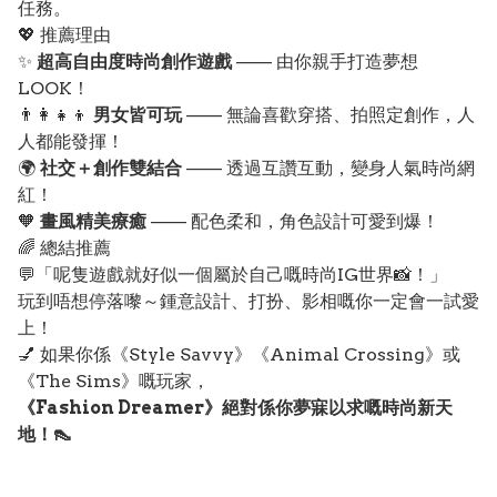
任務。
💖 推薦理由
✨
超高自由度時尚創作遊戲
—— 由你親手打造夢想
LOOK！
👨‍👩‍👧‍👦
男女皆可玩
—— 無論喜歡穿搭、拍照定創作，人
人都能發揮！
🌍
社交＋創作雙結合
—— 透過互讚互動，變身人氣時尚網
紅！
🧡
畫風精美療癒
—— 配色柔和，角色設計可愛到爆！
🌈 總結推薦
💬「呢隻遊戲就好似一個屬於自己嘅時尚IG世界📸！」
玩到唔想停落嚟～鍾意設計、打扮、影相嘅你一定會一試愛
上！
💅 如果你係《Style Savvy》《Animal Crossing》或
《The Sims》嘅玩家，
《Fashion Dreamer》絕對係你夢寐以求嘅時尚新天
地！👠