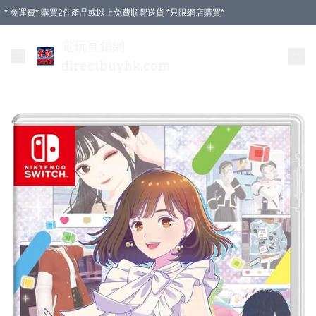
* 免運費* 購買2件產品或以上免費順豐送貨 *只限網店購買*
電玩直銷網
directbuyhk.com