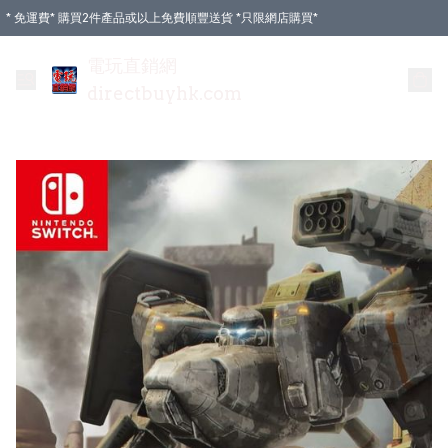
* 免運費* 購買2件產品或以上免費順豐送貨 *只限網店購買*
電玩直銷網
directbuyhk.com