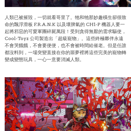
人類已被摧毀，一切就看哥里了。牠和牠那妙趣橫生卻很致
命的飄浮滑板 F.R.A.N.K 以及壞脾氣的 CH1-P 機器人要一
起將邪惡的可愛軍團碎屍萬段！受到貪得無厭的需求驅使，
Cool-Toyz 公司製造出「超級寵物」。這些終極夥伴永遠
不會哭餓餓，不會要便便，也不會被時間給催老。但是任誰
都沒料到，一場突變直接在你的噩夢裡將這些完美的寵物轉
變成變態玩具，一心一意要消滅人類。