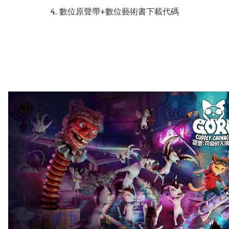
4. 數位原聲帶+數位藝術書下載代碼