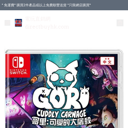
* 免運費* 購買2件產品或以上免費順豐送貨 *只限網店購買*
電玩直銷網
directbuyhk.com