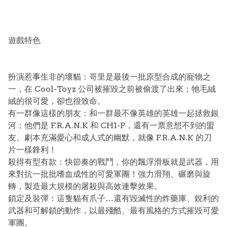
遊戲特色
扮演惹事生非的壞貓：哥里是最後一批原型合成的寵物之
一，在 Cool-Toyz 公司被摧毀之前被偷渡了出來；牠毛絨
絨的很可愛，卻也很致命。
有一群像這樣的朋友：和一群最不像英雄的英雄一起拯救銀
河；他們是 F.R.A.N.K 和 CH1-P，還有一票意想不到的盟
友。劇本充滿愛心和成人式的幽默，就像 F.R.A.N.K 的刀
片一樣鋒利！
殺得有型有款：快節奏的戰鬥，你的飄浮滑板就是武器，用
來對抗一批批嗜血成性的可愛軍團！強力滑翔、碾磨與旋
轉，製造最大規模的屠殺與高效連擊效果。
鎖定及裝彈：這隻貓有爪子…還有毀滅性的炸藥庫、銳利的
武器和可解鎖的動作，以最殘酷、最有風格的方式摧毀可愛
軍團。