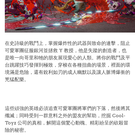
在史詩級的戰鬥上，掌握爆炸性的武器與致命的連擊，阻止
可愛軍團征服銀河並拯救 Y 教授，他是失蹤的創造者，也
是唯一向哥里和牠的朋友展現愛心的人類。將你的戰鬥及平
台跳躍技巧發揮到極致，穿梭在各種扭曲的場景，裡面的環
境滿是危險，還有銳利如刃的成人幽默以及讓人脈博爆衝的
兇猛配樂。
這些頑強的英雄必須追查可愛軍團將軍們的下落，然後將其
殲滅；同時受到一群意料之外的盟友的幫助，挖掘 Cool-
Toyz 公司的真相，解開這個驚心動魄、精彩紛呈的砍殺冒
險的秘密。