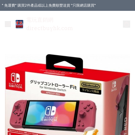
* 免運費* 購買2件產品或以上免費順豐送貨 *只限網店購買*
電玩直銷網
directbuyhk.com