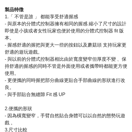
製品特徴
1.「 不管是誰 」 都能享受舒適握感
- 與原本的分體式控制器擁有相同的握感 縮小了尺寸的設計
即使是小孩或者女性玩家也便於使用的分體式控制器 fit 版
本。
- 握感舒適的握把與更大一些的按鈕以及蘑菇頭 支持玩家更
舒適的遊玩遊戲。
- 與以前的分體式控制器相比由於寬度變窄但厚度不變 、保
持舒適的握感的同時不管是外面使用或者攜帶時都能更方便
使用
。
- 更便攜的同時握把部分曲線更貼合手部曲線的形狀進行改
良。
- 與手部貼合無縫隙 Fit 感 UP
2.便攜的形狀
- 因為橫寬變窄，手臂自然貼合身體可以以自然的態勢玩遊
戲 。
3.尺寸比較