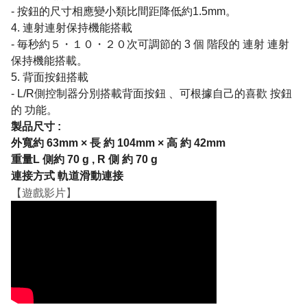
- 按鈕的尺寸相應變小類比間距降低約1.5mm。
4. 連射連射保持機能搭載
- 毎秒約５・１０・２０次可調節的 3 個 階段的 連射 連射
保持機能搭載
。
5. 背面按鈕搭載
- L/R側控制器分別搭載背面按鈕 、可根據自己的喜歡 按鈕
的 功能。
製品尺寸 :
外寬約 63mm × 長 約 104mm × 高 約 42mm
重量L 側約 70 g , R 側 約 70 g
連接方式 軌道滑動連接
【遊戲影片】