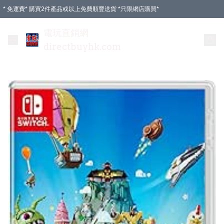
* 免運費* 購買2件產品或以上免費順豐送貨 *只限網店購買*
電玩直銷網
directbuyhk.com