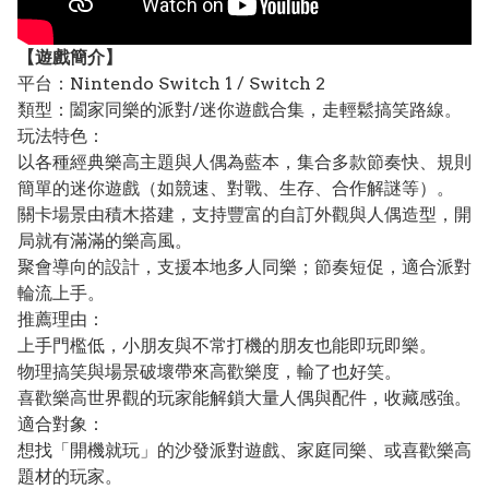
【遊戲簡介】
平台：Nintendo Switch 1 / Switch 2
類型：闔家同樂的派對/迷你遊戲合集，走輕鬆搞笑路線。
玩法特色：
以各種經典樂高主題與人偶為藍本，集合多款節奏快、規則
簡單的迷你遊戲（如競速、對戰、生存、合作解謎等）。
關卡場景由積木搭建，支持豐富的自訂外觀與人偶造型，開
局就有滿滿的樂高風。
聚會導向的設計，支援本地多人同樂；節奏短促，適合派對
輪流上手。
推薦理由：
上手門檻低，小朋友與不常打機的朋友也能即玩即樂。
物理搞笑與場景破壞帶來高歡樂度，輸了也好笑。
喜歡樂高世界觀的玩家能解鎖大量人偶與配件，收藏感強。
適合對象：
想找「開機就玩」的沙發派對遊戲、家庭同樂、或喜歡樂高
題材的玩家。