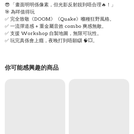
😎 「畫面明明係像素，但光影反射靚到唔合理🔥！」
🎯 為咩值得玩
✅ 完全致敬《DOOM》《Quake》嗰種狂野風格。
✅ 一流彈道感 + 重金屬音效 combo 爽感無敵。
✅ 支援 Workshop 自製地圖，無限可玩性。
✅ 玩完真係會上癮，夜晚打到唔願瞓 🧠💥。
你可能感興趣的商品