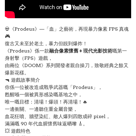
💀《Prodeus》—「血」之藝術，再現暴力像素 FPS 真魂
🎮
復古又未至於老土，暴力但靚到爆炸！
《Prodeus》係一款
融合像素懷舊 + 現代光影技術
嘅第一
身射擊（FPS）遊戲，
由兩位《DOOM》系列開發者親自操刀，致敬經典之餘又
爆新花樣。
🔫 遊戲故事簡介
你係一位被改造成戰爭武器嘅「Prodeus」，
甦醒喺一個被異形感染嘅基地之中，
唯一嘅目標：清場！爆頭！再清場！🔥
一邊衝關、一邊聽住重金屬音樂，
血花狂噴、牆壁染紅、敵人爆到四散成碎 pixel，
滿滿嘅 90 年代血腥懷舊味返晒嚟 🎸。
💥 遊戲特色