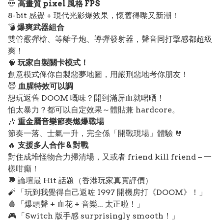
💀
高畫質 pixel 風格 FPS
8-bit 感覺 + 現代光影爆效果，懷舊得嚟又新潮！
💣
爆爽武器組合
雙管霰彈槍、等離子炮、導彈發射器，聲音同打擊感都超級
爽！
🧠
玩家自製關卡模式！
創意模式俾你自製惡夢地圖，用嚴刑惡地考你朋友！
😈
血腥特效可以調
想玩返舊 DOOM 嘅味？開到滿屏血就啱晒！
怕太暴力？都可以自定效果～體貼兼 hardcore。
🎶
重金屬音樂節奏燃爆戰場
節奏一落、士氣一升，完全係「開戰現場」體驗 🤘
🔥
支援多人合作 & 對戰
對住成堆怪物合力掃清場，又或者 friend kill friend – 一
樣咁癲！
💬 論壇最 Hit 話題（香港玩家真實評價）
🧨 「玩到我覺得自己返咗 1997 開機房打《DOOM》！」
🩸 「爆頭聲 + 血花 + 音樂... 太正啦！」
🎮 「Switch 版手感 surprisingly smooth！」