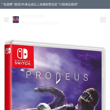
* 免運費* 購買2件產品或以上免費順豐送貨 *只限網店購買*
電玩直銷網
directbuyhk.com