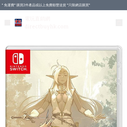
* 免運費* 購買2件產品或以上免費順豐送貨 *只限網店購買*
電玩直銷網
directbuyhk.com