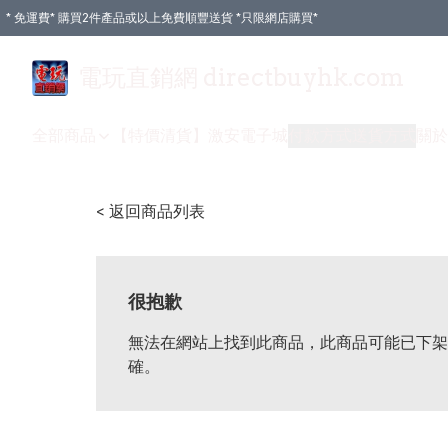
* 免運費* 購買2件產品或以上免費順豐送貨 *只限網店購買*
電玩直銷網 directbuyhk.com
全部商品
【特價清貨】
激安電子城
付款方式
送貨方式
關於
< 返回商品列表
很抱歉
無法在網站上找到此商品，此商品可能已下架
確。