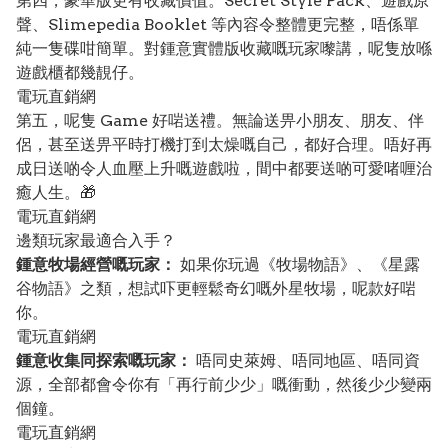
第四，豪華版更有收藏價值。Secret Style Pack、遊戲原
聲、Slimepedia Booklet 等內容令整體更完整，唔係單
純一隻碟咁簡單。對鍾意實體版收藏嘅玩家嚟講，呢隻放喺
遊戲櫃都幾靚仔。
電玩直銷網
第五，呢隻 Game 好啱送禮。無論送畀小朋友、朋友、伴
侶，甚至送畀平時打機打到太燥嘅自己，都好合理。唔好再
成日送啲令人血壓上升嘅遊戲啦，間中都要送啲可愛啫喱治
癒人生。🎁
電玩直銷網
邊類玩家最適合入手？
鍾意牧場經營嘅玩家：
如果你玩過《牧場物語》、《星露
谷物語》之類，想試吓更輕鬆奇幻嘅外星牧場，呢款好啱
你。
電玩直銷網
鍾意收集同探索嘅玩家：
唔同史萊姆、唔同地區、唔同資
源，全部都會令你有「再行前少少」嘅衝動，然後少少變兩
個鐘。
電玩直銷網