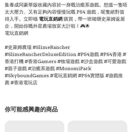
集養成同豪華版收藏內容於一身嘅治癒系遊戲。想搵一隻唔
太大壓力、又有足夠內容慢慢玩嘅 PS4 遊戲，呢隻絕對值
得入手。立即喺
電玩直銷網
購買，帶一班啫喱史萊姆返屋
企，開始你嘅外星農場致富大計啦！🎮🌟
電玩直銷網
#史萊姆農場 #SlimeRancher
#SlimeRancherDeluxeEdition #PS4遊戲 #PS4香港 #
香港打機 #香港Gamers #牧場遊戲 #沙盒遊戲 #可愛遊戲
#親子遊戲 #治癒系遊戲 #MonomiPark
#SkyboundGames #電玩直銷網 #PS4實體版 #遊戲推
薦 #香港電玩店
你可能感興趣的商品