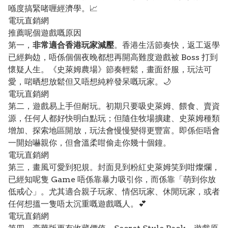
喺度搞緊啫喱經濟學。📈
電玩直銷網
推薦呢個遊戲嘅原因
第一，
非常適合香港玩家減壓
。香港生活節奏快，返工返學
已經夠攰，唔係個個夜晚都想再開高難度遊戲被 Boss 打到
懷疑人生。《史萊姆農場》節奏輕鬆，畫面舒服，玩法可
愛，啱晒想放鬆但又唔想純粹發呆嘅玩家。🌙
電玩直銷網
第二，遊戲易上手但耐玩。初期只要吸史萊姆、餵食、賣資
源，任何人都好快明白點玩；但隨住牧場擴建、史萊姆種類
增加、探索地區開放，玩法會慢慢變得更豐富。即係佢唔會
一開始嚇親你，但會溫柔咁偷走你幾十個鐘。
電玩直銷網
第三，畫風可愛到犯規。封面見到粉紅史萊姆笑到咁燦爛，
已經知呢隻 Game 唔係靠暴力吸引你，而係靠「萌到你放
低戒心」。尤其適合親子玩家、情侶玩家、休閒玩家，或者
任何想搵一隻唔太沉重嘅遊戲嘅人。💕
電玩直銷網