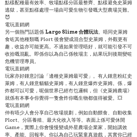
點樣配種最有效率、牧場點樣分區最整齊、點樣避免史萊姆
逃獄，甚至點樣處理一場由可愛生物引發嘅大型農場災難。
😈
電玩直銷網
另一個熱門話題係
Largo Slime 合體玩法
。唔同史萊姆
食咗其他種類嘅 Plort 後會變成混合型史萊姆，外觀更有
趣，收益亦可能更高。不過如果管理唔好，就可能引發不可
收拾嘅混亂。即係你以為自己係牧場主，結果玩到後期變咗
危機管理專員。
電玩直銷網
玩家亦好鍾意討論「邊種史萊姆最可愛」。有人鍾意粉紅史
萊姆，有人鍾意貓貓史萊姆，有人鍾意爆炸史萊姆。係，爆
炸都可以可愛，呢個世界已經冇乜邏輯，但《史萊姆農場》
就係有本事令你覺得一隻會炸你嘅生物都值得被愛。💥
電玩直銷網
仲有唔少人會分享自己牧場規劃，例如自動餵食、自動收集
Plort、分區養殖、最大化收入等等。表面上係可愛休閒
Game，實際上你會慢慢變成外星農場企業家，開始講效
率、產能、回報率。你以為自己玩緊童真遊戲，其實你已經