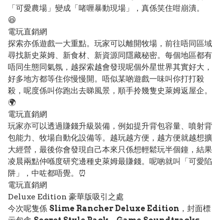
「可愛農場」變成「啫喱暴動現場」，真係笑住咁崩潰。
😆
電玩直銷網
探索亦係遊戲一大重點。玩家可以離開牧場，前往唔同區域
尋找新史萊姆、新食材、新資源同隱藏秘密。每個地區都有
唔同生態同氣氛，越探索越會發現呢個外星世界其實好大，
好多地方都等住你慢慢開。唔似某啲遊戲一味叫你打打殺
殺，呢度係叫你跑出去睇風景，順手拎幾隻史萊姆返屋企。
🌍
電玩直銷網
玩家亦可以透過賺錢升級裝備，例如提升背包容量、噴射背
包能力、牧場自動化設備等。越玩越方便，越方便就越想擴
大經營，最後你會發現自己本來只係想輕鬆玩半個鐘，結果
凌晨兩點仲喺度研究邊種史萊姆最賺錢。呢啲就叫「可愛陷
阱」，中咗都唔覺。⏰
電玩直銷網
Deluxe Edition 豪華版吸引之處
今次呢隻係
Slime Rancher Deluxe Edition
，封面標