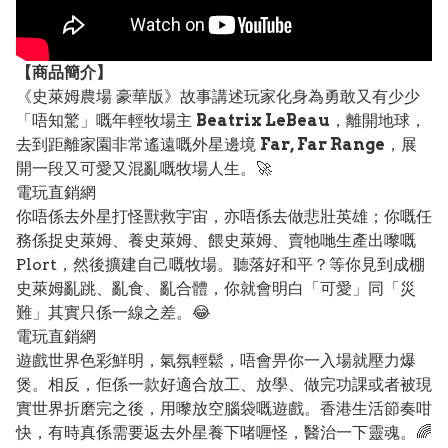
【
商品
簡介】
《史萊姆農場 豪華版》故事講述玩家化身為勇敢又有少少
「唔知驚」嘅年輕牧場主
Beatrix LeBeau
，離開地球，
去到距離家園非常遙遠嘅外星邊境
Far, Far Range
，展
開一段又可愛又混亂嘅牧場人生。🚀
電玩直銷網
你唔係去外星打怪獸救宇宙，亦唔係去做悲壯英雄；你嘅任
務係捉史萊姆、養史萊姆、餵史萊姆、賣牠哋生產出嚟嘅
Plort，然後擴建自己嘅牧場。聽落好和平？等你見到成棚
史萊姆亂跳、亂食、亂合體，你就會明白「可愛」同「災
難」其實只係一線之差。😂
電玩直銷網
遊戲世界色彩鮮明，氣氛輕鬆，唔會畀你一入場就壓力爆
煲。相反，佢係一款好適合放工、放學、做完功課或者被現
實世界折磨完之後，用嚟放空腦袋嘅遊戲。香港生活節奏咁
快，有時真係需要返去外星養下啫喱怪，醫治一下靈魂。🌈