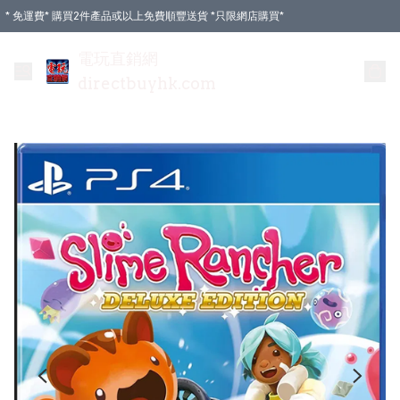
* 免運費* 購買2件產品或以上免費順豐送貨 *只限網店購買*
電玩直銷網
directbuyhk.com