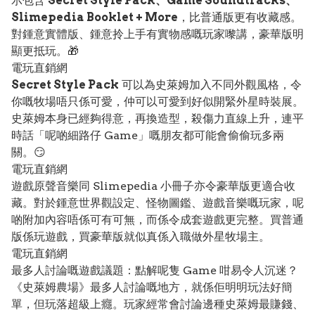
示包含
Secret Style Pack、Game Soundtracks、
Slimepedia Booklet + More
，比普通版更有收藏感。
對鍾意實體版、鍾意拎上手有實物感嘅玩家嚟講，豪華版明
顯更抵玩。🎁
電玩直銷網
Secret Style Pack
可以為史萊姆加入不同外觀風格，令
你嘅牧場唔只係可愛，仲可以可愛到好似開緊外星時裝展。
史萊姆本身已經夠得意，再換造型，殺傷力直線上升，連平
時話「呢啲細路仔 Game」嘅朋友都可能會偷偷玩多兩
關。😏
電玩直銷網
遊戲原聲音樂同 Slimepedia 小冊子亦令豪華版更適合收
藏。對於鍾意世界觀設定、怪物圖鑑、遊戲音樂嘅玩家，呢
啲附加內容唔係可有可無，而係令成套遊戲更完整。買普通
版係玩遊戲，買豪華版就似真係入職做外星牧場主。
電玩直銷網
最多人討論嘅遊戲議題：點解呢隻 Game 咁易令人沉迷？
《史萊姆農場》最多人討論嘅地方，就係佢明明玩法好簡
單，但玩落超級上癮。玩家經常會討論邊種史萊姆最賺錢、