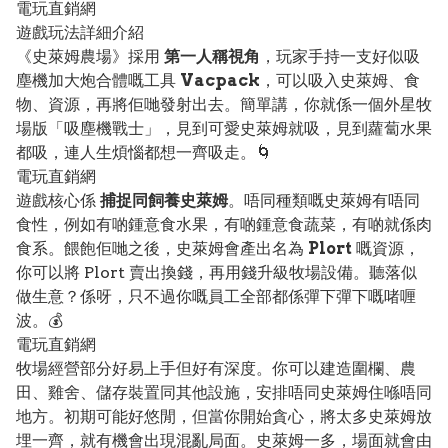
電玩直銷網
遊戲玩法詳細介紹
《史萊姆農場》採用
第一人稱視角
，玩家手持一支好似吸
塵機加大炮合體嘅工具
Vacpack
，可以吸入史萊姆、食
物、資源，再將佢哋發射出去。簡單講，你就係一個外星牧
場版「吸塵機戰士」，見到可愛史萊姆就吸，見到蘿蔔水果
都吸，連人生煩惱都想一齊吸走。🌀
電玩直銷網
遊戲核心係
捕捉同飼養史萊姆
。唔同種類嘅史萊姆有唔同
食性，例如有啲鍾意食水果，有啲鍾意食蔬菜，有啲就係肉
食系。餵飽佢哋之後，史萊姆會產出名為
Plort
嘅資源，
你可以將 Plort 賣出換錢，再用錢升級牧場設備。聽落似
做生意？係呀，只不過你嘅員工全部都係彈下彈下嘅啫喱
波。💰
電玩直銷網
牧場經營部分好易上手但好有深度。你可以建造圍欄、農
田、雞舍、儲存裝置同其他設施，安排唔同史萊姆住喺唔同
地方。初期可能好悠閒，但當你開始貪心，將太多史萊姆放
埋一齊，就有機會出現混亂局面。史萊姆一多，場面就會由