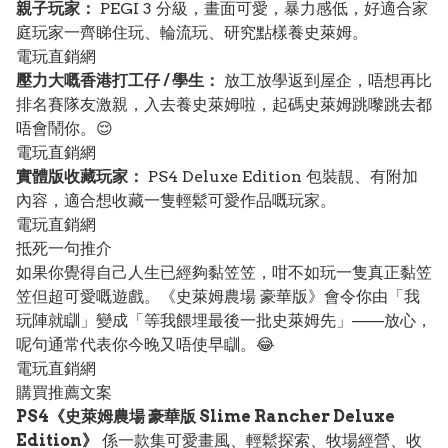
親子玩家：
PEGI 3 分級，畫面可愛，暴力感低，好適合家
庭玩家一齊睇住玩、輪流玩、研究點樣養史萊姆。
電玩直銷網
壓力大嘅香港打工仔 / 學生：
放工放學返到屋企，唔想再比
排名賽隊友激親，入去養史萊姆啦，起碼史萊姆跳嚟跳去都
唔會鬧你。😌
電玩直銷網
實體版收藏玩家：
PS4 Deluxe Edition 包裝靚、有附加
內容，適合想收藏一隻輕鬆可愛作品嘅玩家。
電玩直銷網
抵死一句推介
如果你覺得自己人生已經夠黏笠笠，咁不如玩一隻真正黏笠
笠但超可愛嘅遊戲。《史萊姆農場 豪華版》會令你由「我
玩陣就瞓」變成「等我餵埋最後一批史萊姆先」——放心，
呢句通常代表你今晚又唔使早瞓。😂
電玩直銷網
購買推薦文案
PS4《史萊姆農場 豪華版 Slime Rancher Deluxe
Edition》
係一款集可愛畫風、輕鬆探索、牧場經營、收