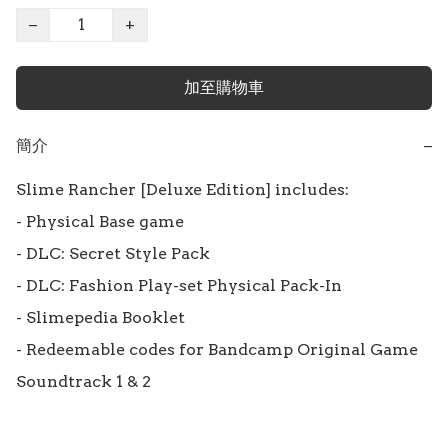
−
+
加至購物車
簡介
−
Slime Rancher [Deluxe Edition] includes:

- Physical Base game

- DLC: Secret Style Pack

- DLC: Fashion Play-set Physical Pack-In

- Slimepedia Booklet

- Redeemable codes for Bandcamp Original Game 
Soundtrack 1 & 2