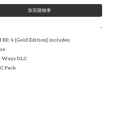
加至購物車
−
RE: 4 [Gold Edition] includes:

me

e Ways DLC

LC Pack