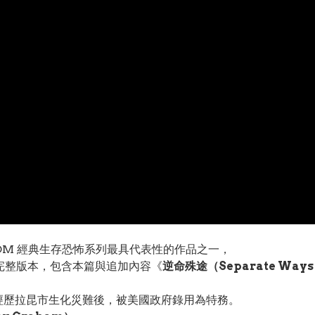
COM 經典生存恐怖系列最具代表性的作品之一，
完整版本，包含本篇與追加內容《
逆命殊途（Separate Way
經歷拉昆市生化災難後，被美國政府錄用為特務。