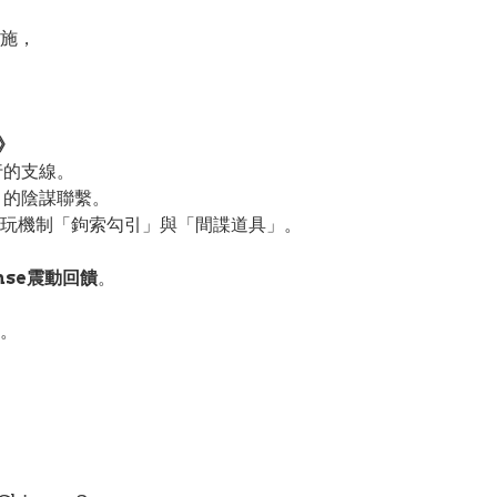
施，
）》
行的支線。
」的陰謀聯繫。
玩機制「鉤索勾引」與「間諜道具」。
nse震動回饋
。
。