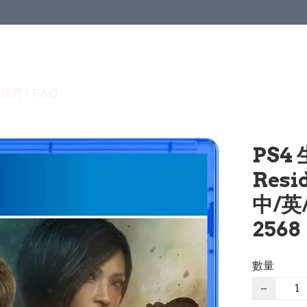
我們 / FAQ
PS4
Resid
中/英
2568
數量
−