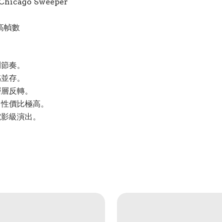
Chicago Sweeper
高幀數
鬥節奏。
感並存。
層層反轉。
，性價比極高。
電影級演出。