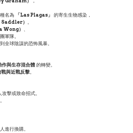
 Graham）
，
一種名為
「Las Plagas」
的寄生生物感染，
Saddler）
。
 Wong）
、
團軍隊。
到全球陰謀的恐怖風暴。
動作與生存混合體
的轉變。
槍戰與近戰反擊
。
。
人攻擊或致命招式。
。
人進行換購。