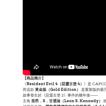
【
商品
簡介】
《
Resident Evil 4（惡靈古堡 4）
》是 CAP
而這款
黃金版（Gold Edition）
是重製版的最
故事發生於《惡靈古堡 2》事件的幾年後——
主角
里昂．S．甘迺迪（Leon S. Kennedy）