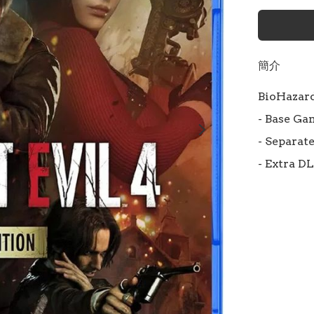
簡介
BioHazard 
- Base Ga
- Separat
- Extra D