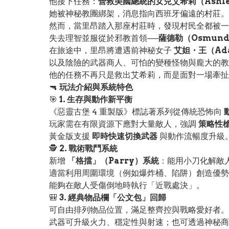
他接下任務：
營救美國總統的女兒艾希莉（Ashley
她被神秘教團綁架，消息指向西班牙偏遠的村莊。
然而，當里昂踏入那座村莊時，發現村民全都被
失去理智並服從於邪教首領──
薩德勒（Osmund 
在旅途中，里昂將遭遇前神秘女子
艾妲・王（Ada
以及陰險的武器商人、可怕的變種怪物與龐大的教
他的任務不再只是救出艾希莉，而是面對一場牽扯
🔫
玩法介紹與系統特色
🎯
1. 生存與動作新平衡
《惡靈古堡 4 重製版》標誌著系列從傳統恐怖向
玩家需在有限資源下應對大量敵人，強調
策略性
黃金版支援
即時快速切換武器
與動作流暢度升級
🕵️
2. 戰術戰鬥系統
新增
「格擋」（Parry）系統
：能用小刀化解敵
適當利用周圍環境（例如爆炸桶、陷阱）創造優勢
能夠在敵人受傷倒地時執行「近戰處決」。
🎒
3. 經典物品欄「公文包」回歸
可自由排列物品位置，滿足整齊控與戰略愛好者。
武器可升級火力、穩定性與射速；也可透過神秘商