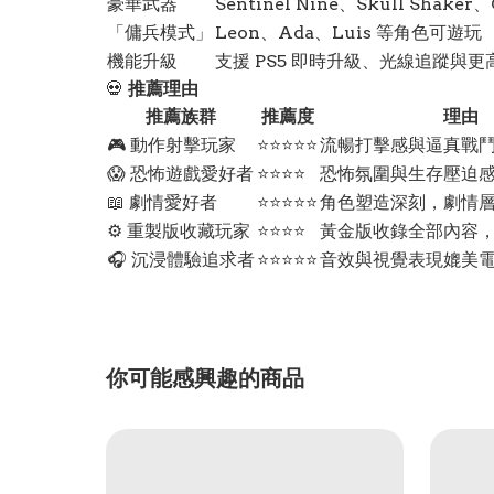
豪華武器
Sentinel Nine、Skull Shaker、
「傭兵模式」
Leon、Ada、Luis 等角色可遊玩
機能升級
支援 PS5 即時升級、光線追蹤與更
💀
推薦理由
推薦族群
推薦度
理由
🎮 動作射擊玩家
⭐⭐⭐⭐⭐
流暢打擊感與逼真戰
😱 恐怖遊戲愛好者
⭐⭐⭐⭐
恐怖氛圍與生存壓迫
📖 劇情愛好者
⭐⭐⭐⭐⭐
角色塑造深刻，劇情
⚙️ 重製版收藏玩家
⭐⭐⭐⭐
黃金版收錄全部內容
🎧 沉浸體驗追求者
⭐⭐⭐⭐⭐
音效與視覺表現媲美
你可能感興趣的商品