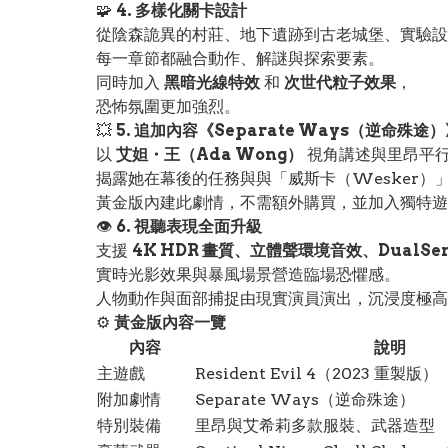
🧩
4. 多樣化關卡設計
從陰森詭異的村莊、地下遺跡到古老城堡、實驗設
每一章節都融合動作、解謎與探索要素。
同時加入
黑暗光線特效
和
次世代粒子效果
，
恐怖氛圍更加強烈。
💥
5. 追加內容《Separate Ways（逆命殊途
以
艾妲・王（Ada Wong）
視角講述與里昂平
揭露她在幕後的任務與與「威斯卡（Wesker）
黃金版內建此劇情，不需額外購買，並加入獨特遊
👁️
6. 視聽表現全面升級
支援
4K HDR 畫質、立體聲環境音效、DualSe
實時光影效果與暴風場景營造臨場恐懼感。
人物動作與面部捕捉由現實演員演出，沉浸度極高
⚙️
黃金版內容一覽
內容
說明
主遊戲
Resident Evil 4（2023 重製版）
附加劇情
Separate Ways（逆命殊途）
特別裝備
里昂與艾希莉多款服裝、武器造型