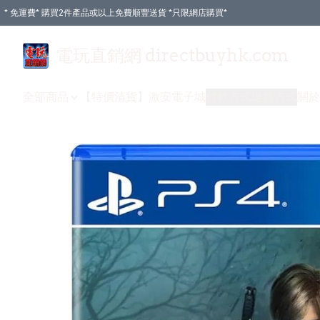
* 免運費* 購買2件產品或以上免費順豐送貨 *只限網店購買*
電玩直銷網 directbuyhk.com
全部商品
【特價清貨】
激安電子城
付款方式
送貨方式
關於