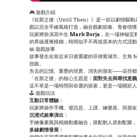
🎮 遊戲介紹
《在那之後（Until Then）》是一款以劇情
戲以完全手繪風格打造，融合戲劇節奏、青春情懷
玩家將扮演高中生
Mark Borja
，在一場神秘災
的界線逐漸模糊，時間似乎不再按原本的方式流動
📖 遊戲故事
故事發生在靠近末日後重建的菲律賓城市。主角 
扭曲。
失去的記憶、重疊的現實、消失的朋友——這些都讓
「在那之後」的核心主題是：
面對失去與尋找意義
這不單是一場時間與命運的探索，更是一場關於人
🕹️ 遊戲玩法
互動日常體驗
：
玩家將操作手機、發訊息、上課、練樂器、與朋友
沉浸式敘事演出
：
手繪像素風與精緻動畫融合，搭配動人原創配樂，
多線劇情發展
：