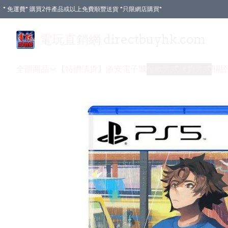
* 免運費* 購買2件產品或以上免費順豐送貨 *只限網店購買*
電玩直銷網 directbuyhk.com
全部商品
【特價清貨】
激安電子城
付款方式
送貨方式
關於