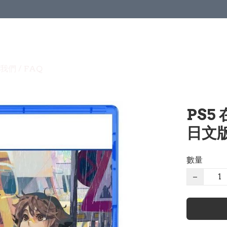
我們 / FAQ
PS5 
日文版 
數量
−