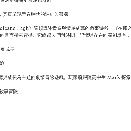
個決定都會引發連鎖反應。
片，真實呈現青春時代的連結與孤獨。
dbye Volcano High》這類講述青春與情感糾葛的敘事遊戲，《
的畫面帶來震撼。它喚起人們對時間、記憶與存在的深刻思考，
 青春成長
冒險
、記憶與成長為主題的劇情冒險遊戲。玩家將跟隨高中生 Mark 
 #敘事冒險