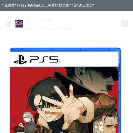
* 免運費* 購買2件產品或以上免費順豐送貨 *只限網店購買*
電玩直銷網
directbuyhk.com