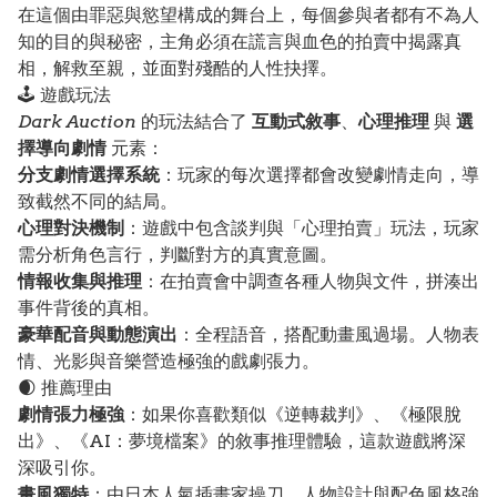
在這個由罪惡與慾望構成的舞台上，每個參與者都有不為人
知的目的與秘密，主角必須在謊言與血色的拍賣中揭露真
相，解救至親，並面對殘酷的人性抉擇。
🕹️ 遊戲玩法
Dark Auction
的玩法結合了
互動式敘事
、
心理推理
與
選
擇導向劇情
元素：
分支劇情選擇系統
：玩家的每次選擇都會改變劇情走向，導
致截然不同的結局。
心理對決機制
：遊戲中包含談判與「心理拍賣」玩法，玩家
需分析角色言行，判斷對方的真實意圖。
情報收集與推理
：在拍賣會中調查各種人物與文件，拼湊出
事件背後的真相。
豪華配音與動態演出
：全程語音，搭配動畫風過場。人物表
情、光影與音樂營造極強的戲劇張力。
🌒 推薦理由
劇情張力極強
：如果你喜歡類似《逆轉裁判》、《極限脫
出》、《AI：夢境檔案》的敘事推理體驗，這款遊戲將深
深吸引你。
畫風獨特
：由日本人氣插畫家操刀，人物設計與配色風格強