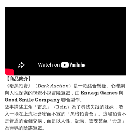
【
商品
簡介】
《暗黑拍賣》（
Dark Auction
）是一款結合懸疑、心理劇
與人性探索的視覺小說冒險遊戲，由
Ennagi Games
與
Good Smile Company
聯合製作。
故事講述主角「雷恩」（Rein）為了尋找失蹤的妹妹，潛
入一場在上流社會密而不宣的「黑暗拍賣會」。這場拍賣不
是普通的金錢交易，而是以人性、記憶、靈魂甚至「命運」
為籌碼的陰謀遊戲。