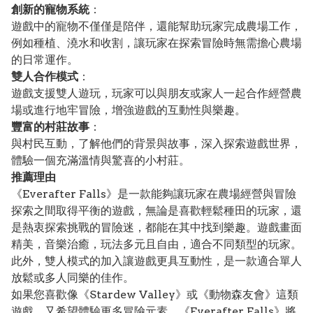
創新的寵物系統
：
遊戲中的寵物不僅僅是陪伴，還能幫助玩家完成農場工作，
例如種植、澆水和收割，讓玩家在探索冒險時無需擔心農場
的日常運作。
雙人合作模式
：
遊戲支援雙人遊玩，玩家可以與朋友或家人一起合作經營農
場或進行地牢冒險，增強遊戲的互動性與樂趣。
豐富的村莊故事
：
與村民互動，了解他們的背景與故事，深入探索遊戲世界，
體驗一個充滿溫情與驚喜的小村莊。
推薦理由
《Everafter Falls》是一款能夠讓玩家在農場經營與冒險
探索之間取得平衡的遊戲，無論是喜歡輕鬆種田的玩家，還
是熱衷探索挑戰的冒險迷，都能在其中找到樂趣。遊戲畫面
精美，音樂治癒，玩法多元且自由，適合不同類型的玩家。
此外，雙人模式的加入讓遊戲更具互動性，是一款適合單人
放鬆或多人同樂的佳作。
如果您喜歡像《Stardew Valley》或《動物森友會》這類
遊戲，又希望體驗更多冒險元素，《Everafter Falls》將