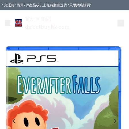
* 免運費* 購買2件產品或以上免費順豐送貨 *只限網店購買*
電玩直銷網
directbuyhk.com