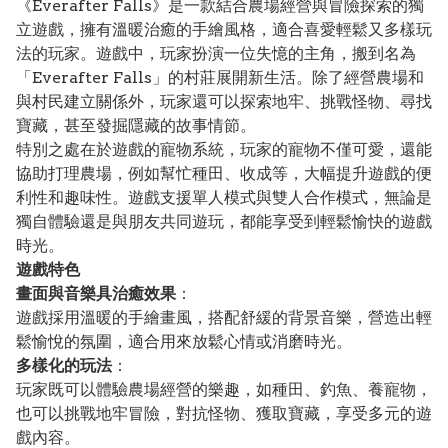
《Everafter Falls》是一款結合農場經營與冒險探索的獨
立遊戲，擁有溫暖治癒的手繪風格，適合喜愛輕鬆又多樣玩
法的玩家。遊戲中，玩家扮演一位失憶的主角，搬到名為
「Everafter Falls」的村莊展開新生活。除了經營農場和
與村民建立關係外，玩家還可以探索地牢、挑戰怪物、尋找
寶藏，甚至發掘隱藏的故事情節。
特別之處在於遊戲的寵物系統，玩家的寵物不僅可愛，還能
協助打理農場，例如幫忙種田、收成等，大幅提升遊戲的便
利性和趣味性。遊戲支援單人模式與雙人合作模式，無論是
獨自體驗還是與朋友共同遊玩，都能享受到輕鬆愉快的遊戲
時光。
遊戲特色
畫面與音樂具治癒效果
：
遊戲採用溫暖的手繪畫風，搭配舒緩的背景音樂，營造出輕
鬆愉悅的氛圍，適合用來放鬆心情或消磨時光。
多樣化的玩法
：
玩家既可以體驗農場經營的樂趣，如種田、釣魚、養寵物，
也可以挑戰地牢冒險，對抗怪物、獲取寶藏，享受多元的遊
戲內容。