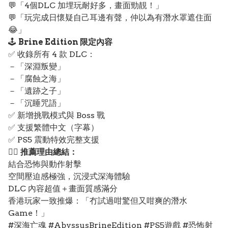
💬「4個DLC 加埋玩耐好多，畫面勁靚！」
💬「玩完成日懷疑自己耳邊有聲，仲以為有潛水罩遮住面
😂」
🕹️
Brine Edition 限定內容
✅ 收錄所有 4 款 DLC：
－「深淵叛變」
－「腐蝕之海」
－「遺跡之子」
－「沉睡咒語」
✅ 新增挑戰模式與 Boss 戰
✅ 支援繁體中文（字幕）
✅ PS5 震動特效完整支援
❤️‍🔥
推薦理由總結：
結合恐怖與動作射擊
空間壓迫感極強，沉浸式深海體驗
DLC 內容超值＋畫面質感滿分
香港玩家一致推爆：「冇試過咁驚但又咁爽的潛水
Game！」
#深海亡魂 #AbyssusBrineEdition #PS5遊戲 #恐怖射