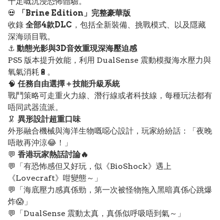
十足嘅沉浸恐怖體驗。
💀
「Brine Edition」完整豪華版
收錄
全部4款DLC
，包括全新裝備、挑戰模式、以及隱藏
深海頭目戰。
⚓️
動態光影與3D音效重現深海壓迫感
PS5 版本提升效能，利用 DualSense 震動模擬海水壓力與
氧氣消耗🔋。
🧠
任務自由選擇＋技能升級系統
戰鬥策略可走重火力線、潛行線或者科技線，每種玩法都有
唔同武器流派。
🦑
異形設計超重口味
外形融合機械與海洋生物嘅噁心設計，玩家紛紛話：「夜晚
唔敢再沖涼😂！」
💬
香港玩家熱話討論🔥
💬「有恐怖感但又好玩，似《BioShock》遇上
《Lovecraft》咁變態～」
💬「海底壓力感真係勁，第一次被怪物拖入黑暗真係心跳爆
炸😱」
💬「DualSense 震動太真，真係似呼吸唔到氣～」