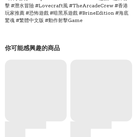
擊 #潛水冒險 #Lovecraft風 #TheArcadeCrew #香港
玩家推薦 #恐怖遊戲 #暗黑系遊戲 #BrineEdition #海底
驚魂 #繁體中文版 #動作射擊Game
你可能感興趣的商品