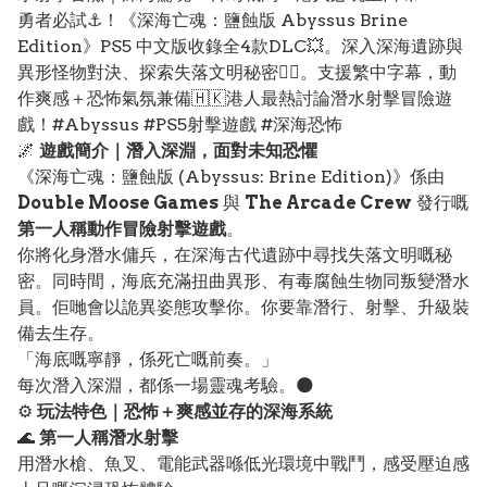
勇者必試⚓️！《深海亡魂：鹽蝕版 Abyssus Brine
Edition》PS5 中文版收錄全4款DLC💥。深入深海遺跡與
異形怪物對決、探索失落文明秘密🧟‍♂️。支援繁中字幕，動
作爽感＋恐怖氣氛兼備🇭🇰港人最熱討論潛水射擊冒險遊
戲！#Abyssus #PS5射擊遊戲 #深海恐怖
🌌
遊戲簡介｜潛入深淵，面對未知恐懼
《深海亡魂：鹽蝕版 (Abyssus: Brine Edition)》係由
Double Moose Games
與
The Arcade Crew
發行嘅
第一人稱動作冒險射擊遊戲
。
你將化身潛水傭兵，在深海古代遺跡中尋找失落文明嘅秘
密。同時間，海底充滿扭曲異形、有毒腐蝕生物同叛變潛水
員。佢哋會以詭異姿態攻擊你。你要靠潛行、射擊、升級裝
備去生存。
「海底嘅寧靜，係死亡嘅前奏。」
每次潛入深淵，都係一場靈魂考驗。🌑
⚙️
玩法特色｜恐怖＋爽感並存的深海系統
🌊
第一人稱潛水射擊
用潛水槍、魚叉、電能武器喺低光環境中戰鬥，感受壓迫感