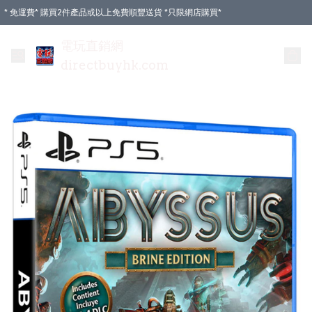
* 免運費* 購買2件產品或以上免費順豐送貨 *只限網店購買*
電玩直銷網
directbuyhk.com