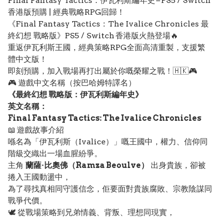
Final Fantasy Tactics：伊瓦利斯編年史 – PS5 / Switch
香港版預購 | 經典戰略RPG回歸！
《Final Fantasy Tactics：The Ivalice Chronicles 最
終幻想 戰略版》PS5 / Switch 香港版火熱登場🔥
重返伊瓦利斯王國，經典策略RPG全面高清重製，支援繁
體中文版！
即刻預購，加入戰場再打出屬於你嘅榮耀之戰！🇭🇰🎮
🎮 遊戲中文名稱（按巴哈姆特譯名）
《最終幻想 戰略版：伊瓦利斯編年史》
英文名稱：
Final Fantasy Tactics: The Ivalice Chronicles
📖 遊戲故事介紹
喺名為「伊瓦利斯（Ivalice）」嘅王國中，權力、信仰同
階級交織出一場血腥紛爭。
主角
蘭薩·比奧佛（Ramza Beoulve）
出身貴族，卻被
捲入王國動盪中，
為了尋找真相同守護信念，佢要面對貴族腐敗、宗教陰謀同
戰爭代價。
🕊️ 從戰場策略到兄弟情義、背叛、理想同現實，