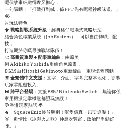
呢個故事細緻得嚟又揪心，
一句講晒：「打戰打到喊，係 FFT 先有呢種神級味道。」
😭
⚔️ 玩法特色
🧠
戰略對戰系統升級
：經典格仔戰場式戰略玩法，
結合角色職業系統（Job System），可以自由轉職、配
技，
打造屬於你嘅最強戰隊隊伍！
🎨
高畫質重製 + 配樂重編曲
：由原美
術 Akihiko Yoshida 重繪角色原畫，
BGM 由 Hitoshi Sakimoto 重新編曲，重現懷舊感動！
🌍
全繁體中文支援
：文字、介面、字幕完整本地化，香港
玩家零阻礙投入。
💾
跨平台登場
：支援 PS5 / Nintendo Switch，無論你係
家用機派定掌機黨都照玩無誤！
💬 香港玩家熱話 🌟
🔥「Square Enix 終於醒喇！呢隻係真・FFT 返嚟！」
🤔「劇情比《冰與火之歌》仲層次豐富，政治鬥爭勁好
睇。」