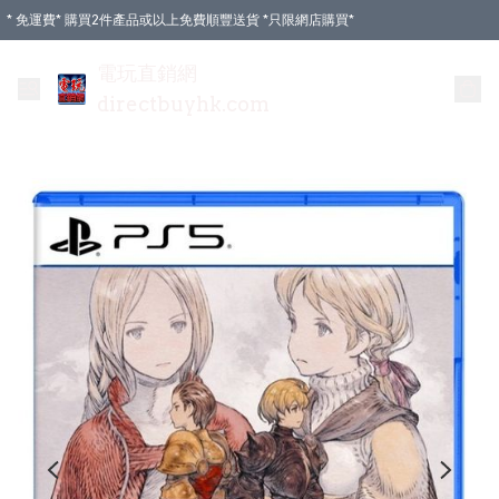
* 免運費* 購買2件產品或以上免費順豐送貨 *只限網店購買*
電玩直銷網
directbuyhk.com