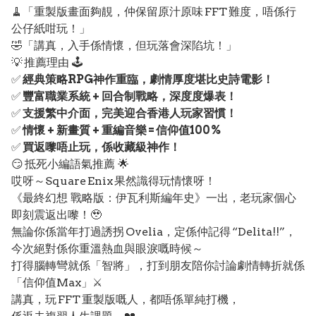
🧹「重製版畫面夠靚，仲保留原汁原味 FFT 難度，唔係行
公仔紙咁玩！」
🤣「講真，入手係情懷，但玩落會深陷坑！」
💡 推薦理由 🕹️
✅
經典策略RPG神作重臨，劇情厚度堪比史詩電影！
✅
豐富職業系統 + 回合制戰略，深度度爆表！
✅
支援繁中介面，完美迎合香港人玩家習慣！
✅
情懷 + 新畫質 + 重編音樂 = 信仰值100%
✅
買返嚟唔止玩，係收藏級神作！
😏 抵死小編語氣推薦 🌟
哎呀～Square Enix 果然識得玩情懷呀！
《最終幻想 戰略版：伊瓦利斯編年史》一出，老玩家個心
即刻震返出嚟！🥹
無論你係當年打過誘拐 Ovelia，定係仲記得 “Delita!!”，
今次絕對係你重溫熱血與眼淚嘅時候～
打得腦轉彎就係「智將」，打到朋友陪你討論劇情轉折就係
「信仰值Max」⚔️
講真，玩 FFT 重製版嘅人，都唔係單純打機，