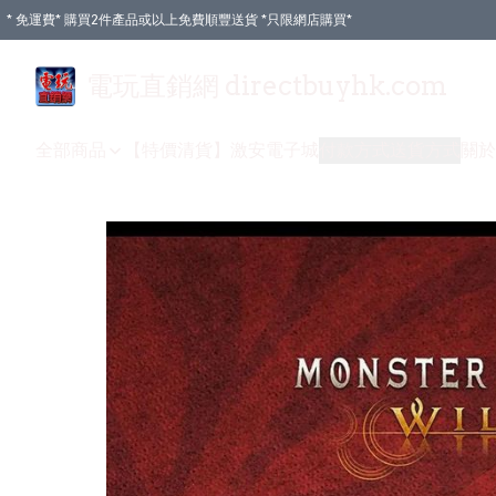
* 免運費* 購買2件產品或以上免費順豐送貨 *只限網店購買*
電玩直銷網 directbuyhk.com
全部商品
【特價清貨】
激安電子城
付款方式
送貨方式
關於