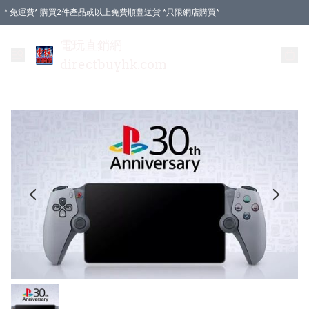
* 免運費* 購買2件產品或以上免費順豐送貨 *只限網店購買*
電玩直銷網
directbuyhk.com