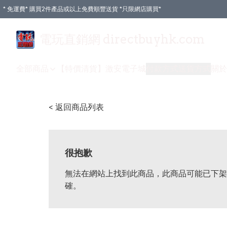
* 免運費* 購買2件產品或以上免費順豐送貨 *只限網店購買*
電玩直銷網 directbuyhk.com
全部商品
【特價清貨】
激安電子城
付款方式
送貨方式
關於
< 返回商品列表
很抱歉
無法在網站上找到此商品，此商品可能已下架
確。