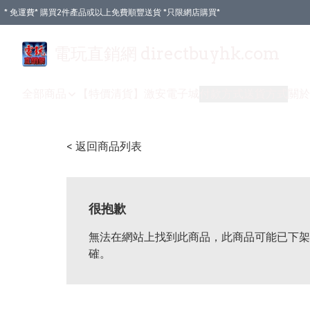
* 免運費* 購買2件產品或以上免費順豐送貨 *只限網店購買*
電玩直銷網 directbuyhk.com
全部商品
【特價清貨】
激安電子城
付款方式
送貨方式
關於
< 返回商品列表
很抱歉
無法在網站上找到此商品，此商品可能已下架
確。