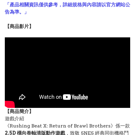
「產品相關資訊僅供參考，詳細規格與內容請以官方網站公
告為準。」
【
商品
影片】
【
商品
簡介】
遊戲介紹
《Rushing Beat X: Return of Brawl Brothers》係一款
2.5D 橫向卷軸清版動作遊戲
，致敬 SNES 經典同街機格鬥