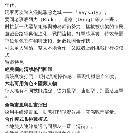
年代。
玩家再次踏入混亂罪惡之城 —— 「Bay City」，
要同老班底阿力（Rick）、道格（Doug）等人一齊，
對抗新一代黑幫組織與神秘武術勢力，拯救被綁架的市民。
遊戲套路經典但進化：戰鬥流暢、打擊感厚實、特效華麗。
每位角色都有獨特連招、超必殺同合作技，
可以單人冒險、雙人本地合作，又或者上網挑戰排行榜模
式。
遊戲特色
經典橫向清版格鬥回歸
傳統爽快打鬥 + 現代流暢操作感，重現街機熱血節奏。
六名可用角色 + 隱藏人物
每人擁有不同技能路線，從力量型、速度型，到靈活連擊
型。
全新畫風與動畫演出
採用手繪漫畫風、動態打鬥視覺效果，充滿戰鬥能量。
合作模式 & 挑戰模式
本地雙人連線最適合同朋友一齊「清街」。