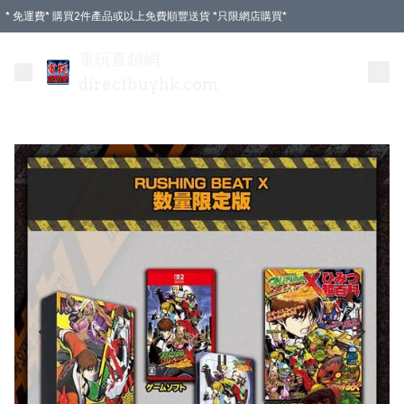
* 免運費* 購買2件產品或以上免費順豐送貨 *只限網店購買*
電玩直銷網
directbuyhk.com