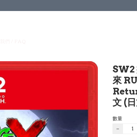
我們 / FAQ
SW
來 RU
Retu
文 (日
數量
−