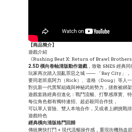
【
商品
簡介】
遊戲介紹
《Rushing Beat X: Return of Brawl Broth
2.5D 橫向卷軸清版動作遊戲
，致敬 SNES 經典
玩家再次踏入混亂罪惡之城 —— 「Bay City」，
要同老班底阿力（Rick）、道格（Doug）等人
對抗新一代黑幫組織與神秘武術勢力，拯救被綁架
遊戲套路經典但進化：戰鬥流暢、打擊感厚實、特
每位角色都有獨特連招、超必殺同合作技，
可以單人冒險、雙人本地合作，又或者上網挑戰排
遊戲特色
經典橫向清版格鬥回歸
傳統爽快打鬥 + 現代流暢操作感，重現街機熱血