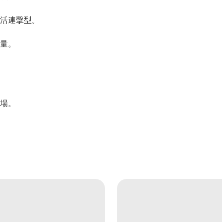
活連擊型。
量。
場。