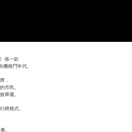
ers》係一款
同街機格鬥年代。
一齊，
的市民。
效華麗。
行榜模式。
節奏。