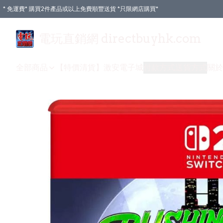
* 免運費* 購買2件產品或以上免費順豐送貨 *只限網店購買*
電玩直銷網 directbuyhk.com
全部商品
【特價清貨】
激安電子城
付款方式
送貨方式
關於