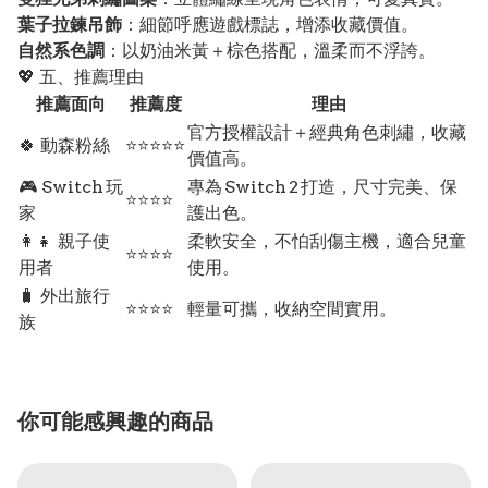
葉子拉鍊吊飾
：細節呼應遊戲標誌，增添收藏價值。
自然系色調
：以奶油米黃＋棕色搭配，溫柔而不浮誇。
💖 五、推薦理由
推薦面向
推薦度
理由
官方授權設計＋經典角色刺繡，收藏
🍀 動森粉絲
⭐⭐⭐⭐⭐
價值高。
🎮 Switch 玩
專為 Switch 2 打造，尺寸完美、保
⭐⭐⭐⭐
家
護出色。
👩‍👧 親子使
柔軟安全，不怕刮傷主機，適合兒童
⭐⭐⭐⭐
用者
使用。
🧳 外出旅行
⭐⭐⭐⭐
輕量可攜，收納空間實用。
族
你可能感興趣的商品