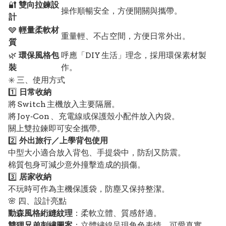
🔐
雙向拉鍊設
操作順暢安全，方便開關與攜帶。
計
🩶
輕量柔軟材
重量輕、不占空間，方便日常外出。
質
🌿
環保風格包
呼應「DIY 生活」理念，採用環保素材製
裝
作。
✳️ 三、使用方式
1️⃣
日常收納
將 Switch 主機放入主要隔層。
將 Joy‑Con 、充電線或保護殼小配件放入內袋。
關上雙拉鍊即可安全攜帶。
2️⃣
外出旅行／上學背包使用
中型大小適合放入背包、手提袋中，防刮又防震。
棉質包身可減少意外撞擊造成的損傷。
3️⃣
居家收納
不玩時可作為主機保護袋，防塵又保持整潔。
🌸 四、設計亮點
動森風格絎縫紋理
：柔軟立體、質感舒適。
雙狸兄弟刺繡圖案
：立體繡線呈現角色表情，可愛真實。