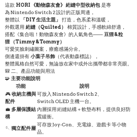
這款
HORI 《動物森友會》 絎縫中型收納包
是專
為 Nintendo Switch 2 設計的正版周邊，
整體以
「DIY 生活主題」
打造，色系柔和溫暖，
外觀選用
絎縫（Quilted）
棉質設計，手感軟綿舒適，
搭配《集合啦！動物森友會》的人氣角色——
豆狸 & 粒
狸 （Timmy & Tommy）
可愛笑臉刺繡圖案，療癒感滿分🌼。
側邊還掛有
小葉子吊飾
（代表動森標誌），
整體風格自然可愛，無論放在家中或外出攜帶都非常亮眼。
🎒 二、產品功能與用法
🧩
主要功能說明
功能
說明
🎮
收納主機與
可放入 Nintendo Switch 2、
配件
Switch OLED 主機一台。
💼
多層保護結
內層採用 絎縫結構＋軟墊布料，提供良好防
構
震緩衝。
可存放 Joy‑Con、充電線、遊戲卡 等小物
🪡
獨立配件層
品。