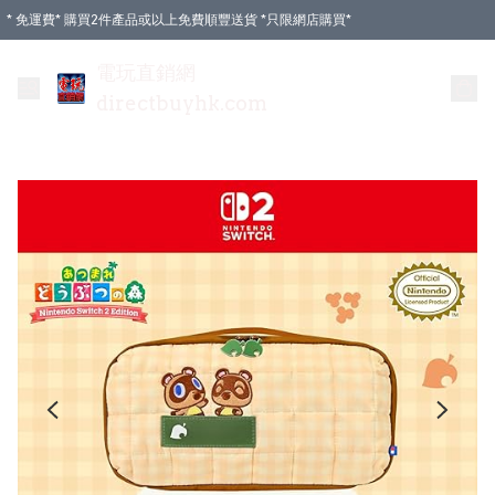
* 免運費* 購買2件產品或以上免費順豐送貨 *只限網店購買*
電玩直銷網
directbuyhk.com