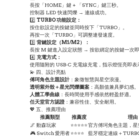
長按「HOME」鍵 + 「SYNC」鍵三秒。
控制器 LED 快速閃爍 → 連線成功。
2️⃣
TURBO 功能設定：
按住欲設定的按鍵並同時按下「TURBO」。
再按一次「TURBO」可調整連發速度。
3️⃣
背鍵設定（M1/M2）：
長按 M 鍵進入設定狀態 → 按欲綁定的按鍵一次
4️⃣
充電方式：
使用隨附的 USB‑C 充電線充電，指示燈恆亮即
💫 四、設計亮點
傅珂角色主題設計
：象徵智慧與星空浪漫。
透明紫外殼＋星光閃爍圖案
：高顏值兼具夢幻感。
人體工學曲線
：長時間使用手感依然輕盈舒適。
任天堂官方認證
：兼容性佳、安全耐用。
💖 五、推薦理由
推薦類型
推薦度
理由
🌌 動森玩家
⭐⭐⭐⭐⭐
官方傅珂角色主題，星
🎮 Switch 愛用者
⭐⭐⭐⭐
藍牙穩定連線＋TURB