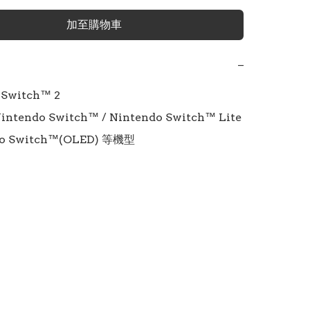
加至購物車
−
Switch™ 2

ntendo Switch™ / Nintendo Switch™ Lite 