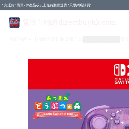
* 免運費* 購買2件產品或以上免費順豐送貨 *只限網店購買*
電玩直銷網 directbuyhk.com
全部商品
【特價清貨】
激安電子城
付款方式
送貨方式
關於