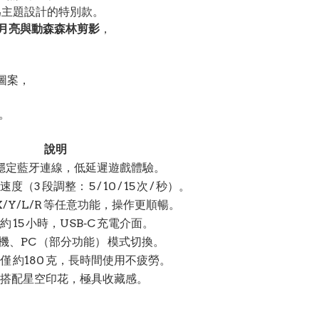
為主題設計的特別款。
月亮與動森森林剪影
，
圖案，
。
說明
h 2 穩定藍牙連線，低延遲遊戲體驗。
3 段調整： 5 / 10 / 15 次 / 秒）。
/X/Y/L/R 等任意功能，操作更順暢。
 15 小時，USB‑C 充電介面。
 主機、PC （部分功能） 模式切換。
僅 約180 克，長時間使用不疲勞。
搭配星空印花，極具收藏感。