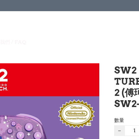
我們 / FAQ
SW2
TURB
2 (傅
SW2-
數量
−