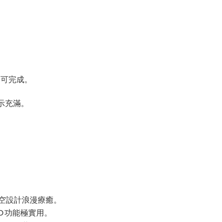
即可完成。
表示充滿。
空設計浪漫療癒。
O 功能極實用。