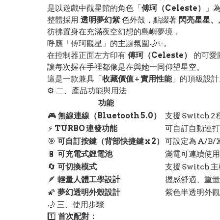
是以遊戲中觀星館的角色「
傅珂（Celeste）
」
整體採用
透明夢幻紫
色外殼，點綴著
閃亮星星、
彷彿置身在充滿夜空幻想的島嶼夢境，
呼應「傅珂觀星」的主題氛圍🌙✨。
在控制器正面左方印有
傅珂（Celeste）
的可愛
讓每次握在手裡都像是在與她一同仰望星空。
這是一款兼具「
收藏價值
+
實用性能
」的頂級設計
⚙️ 二、產品功能與用法
功能
🎮
無線連線（Bluetooth 5.0）
支援 Switc
⚡
TURBO 連發功能
可自訂自動連打速度（
🎯
可自訂按鍵（背部快捷鍵 x 2）
可設定為 A/B
🔋
可充電式鋰電池
滿電可連續使用約
🔄
可切換模式
支援 Switch
🪶
輕量人體工學設計
握感舒適、重量
🌠
夢幻透明外殼設計
紫色半透明外觀
🌙 三、使用步驟
1️⃣
首次配對：