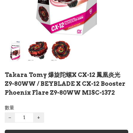
Takara Tomy 爆旋陀螺X CX-12 鳳凰炎光
Z9-80WW / BEYBLADE X CX-12 Booster
Phoenix Flare Z9-80WW MISC-1372
數量
−
+