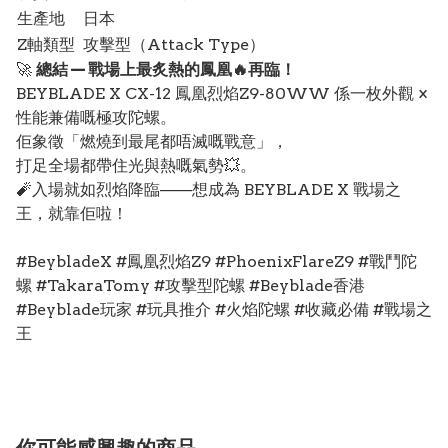
生產地
日本
Z軸類型
攻擊型（Attack Type）
🚀
總結 — 戰場上最炙熱的鳳凰🔥再臨！
BEYBLADE X CX-12 鳳凰烈焰Z9-80WW 係一枚外觀 ×
性能兼備嘅極攻陀螺。
佢象徵「燃燒到最尾都唔滅嘅戰意」，
打足全場都帶住光與熱嘅氣勢💥。
🧨入場就如烈焰降臨——想成為 BEYBLADE X 戰場之
王，就靠佢啦！
#BeybladeX #鳳凰烈焰Z9 #PhoenixFlareZ9 #戰鬥陀
螺 #TakaraTomy #攻擊型陀螺 #Beyblade香港
#Beyblade玩家 #玩具推介 #火焰陀螺 #收藏必備 #戰場之
王