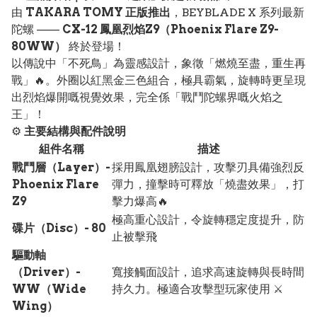
由
TAKARA TOMY 正版推出
，BEYBLADE X 系列最新
陀螺 ——
CX-12 鳳凰烈焰Z9（Phoenix Flare Z9-
80WW）
終於登場！
以傳說中「不死鳥」為靈感設計，象徵「燃燒至盡，重生再
戰」🔥。外圈以紅黑金三色組合，極具霸氣，旋轉時更呈現
出烈焰爆開嘅視覺效果，完全係「戰鬥陀螺界嘅火焰之
王」！
⚙️
主要結構與配件說明
組件名稱
描述
戰鬥層（Layer）-
採用鳳凰翅膀設計，攻擊刃具備強烈反
Phoenix Flare
彈力，撞擊時可釋放「燒盡效果」，打
Z9
擊力爆高🔥
極高重心設計，令旋轉穩定度提升，防
碟片（Disc）- 80
止被擊飛
驅動軸
（Driver）-
寬接觸面設計，追求高速旋轉與長時間
WW（Wide
持久力。極適合攻擊型玩家使用 ⚔️
Wing）