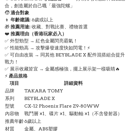
合，創造屬於自己嘅「最強陀螺」
🧒
適合對象
👦
年齡建議:
6歲或以上
🎁
推薦用途:
收藏、對戰比賽、禮物首選
❤️
推薦理由（香港玩家必入）
✅ 外型勁型 → 紅色金屬閃亮霸氣！
✅ 性能勁高 → 攻擊爆發速度快如閃電！⚡
✅ 可自由改裝 → 同其他 BEYBLADE X 配件混搭組合提升
戰力！
✅ 展示收藏皆宜 → 金屬感極強，擺上展示架一樣吸睛🔥
⚡
產品規格
項目
詳細資料
品牌
TAKARA TOMY
系列
BEYBLADE X
型號
CX-12 Phoenix Flare Z9-80WW
內容物
戰鬥層 ×1、碟片 ×1、驅動軸 ×1（不含發射器）
推薦年齡
6歲以上
材質
金屬、ABS塑膠