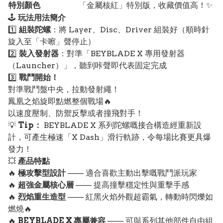
特別顏色
「金屬核紅」特別版，收藏價值高！✨
🕹️
玩法用法簡介
1️⃣
組裝陀螺
：將 Layer、Disc、Driver 組裝好（順時針
旋入至「卡嚓」聲停止）
2️⃣
裝入發射器
：對準「BEYBLADE X 專用發射器
（Launcher）」，聽到咔聲即代表固定完成
3️⃣
戰鬥開始！
對準戰鬥盤中央，拉動發射繩！
鳳凰之焰旋即點燃整個戰場🔥
以速度壓制、防禦反擊或者撞飛對手！
💡
Tip：
BEYBLADE X 系列陀螺嘅接合構造經重新設
計，可產生極速「X Dash」滑行軌跡，令每場比賽更具爆
發力！
💥
產品特點
🔥
極攻擊型設計
—— 適合喜歡主動出擊嘅戰鬥派玩家
🔥
超強金屬核心層
—— 提高撞擊穩定性與重擊手感
🔥
烈焰重生造型
—— 紅黑火焰外觀超霸氣，轉動時閃爍如
燃燒🔥
🔥
BEYBLADE X 專屬兼容
—— 可與系列其他部件自由組