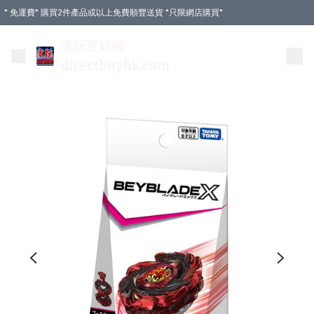
* 免運費* 購買2件產品或以上免費順豐送貨 *只限網店購買*
電玩直銷網
directbuyhk.com