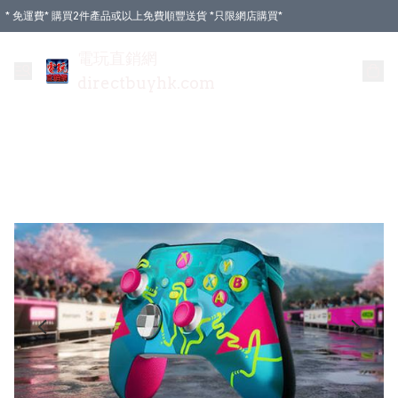
* 免運費* 購買2件產品或以上免費順豐送貨 *只限網店購買*
電玩直銷網
directbuyhk.com